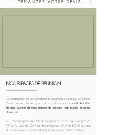
DEMANDEZ VOTRE DEVIS
NOS ESPACES DE RÉUNION
Pour l’organisation de vos événements professionnels à Bordeaux, le Château
Gassies propose plusieurs espaces de réception adaptés aux
séminaires, dîner
de gala, journées d’études, réunions de direction, team building et soirées
d’entreprise.
Le Château dispose d’une salle de réception de 190 m², d’une orangerie de
74 m², d’un salon de 50 m², de deux préaux de 100 m² et 120 m², ainsi que
d’une terrasse avec vue sur Bordeaux et d’un espace chênaie en plein air.