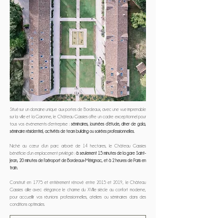
Situé sur un domaine unique aux portes de Bordeaux, avec une vue imprenable
sur la ville et la Garonne, le Château Gassies offre un cadre exceptionnel pour
tous vos événements d’entreprise :
séminaires, journées d’étude, dïner de gala,
séminaire résidentiel, activités de team building ou soirées professionnelles.
Niché au cœur d’un parc arboré de 14 hectares, le Château Gassies
bénéficie d’un emplacement privilégié :
à seulement 15 minutes de la gare Saint-
Jean, 20 minutes de l’aéroport de Bordeaux-Mérignac, et à 2 heures de Paris en
train.
Construit en 1775 et entièrement rénové entre 2015 et 2019, le Château
Gassies allie avec élégance le charme du XVIIIe siècle au confort moderne,
pour accueillir vos réunions professionnelles, ateliers ou séminaires dans des
conditions optimales.