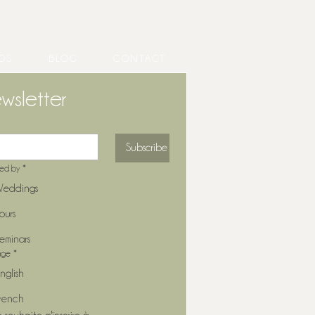
OS
BLOG
CONTACT
wsletter
Subscribe
ted by
*
eddings
ours
eminars
age
*
nglish
rench