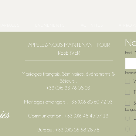
MARIAGES
ÉVÉNEMENTS
ACTIVITÉS
À PROP
Ne
APPELEZ-NOUS MAINTENANT POUR
RÉSERVER
Email
*
Interes
Mariages français, Séminaires, événements &
Séjours :
W
+33 (0)6 33 76 58 03
T
Mariages étrangers : +33 (0)6 85 60 72 53
S
Langu
Communication : +33 (0)6 48 45 57 13
E
F
Bureau : +33 (0)5 56 68 28 78