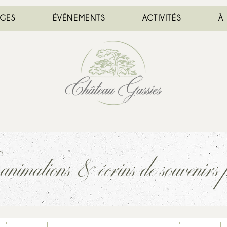
AGES
ÉVÉNEMENTS
ACTIVITÉS
À
imations & écrins de souvenirs p