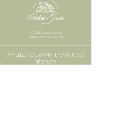
© 2018 Château Gassies
Fièrement créé avec
Wix.com
APPELEZ-NOUS MAINTENANT POUR
RÉSERVER
Mariages français, Séminaires, événements
& Séjours :
+33 (0)6 33 76 58 03
Mariages étrangers :
+33 (0)6 85 60 72
53
Communication :
+33 (0)6 48 45 57 13