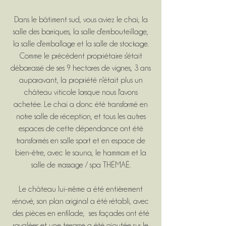
Dans le bâtiment sud, vous aviez le chai, la
salle des barriques, la salle d'embouteillage,
la salle d'emballage et la salle de stockage.
Comme le précédent propriétaire s'était
débarrassé de ses 9 hectares de vignes, 3 ans
auparavant, la propriété n'était plus un
château viticole lorsque nous l'avons
achetée. Le chai a donc été transformé en
notre salle de réception, et tous les autres
espaces de cette dépendance ont été
transformés en salle sport et en espace de
bien-être, avec le sauna, le hammam et la
salle de massage / spa THÉMAÉ.
Le château lui-même a été entièrement
rénové, son plan original a été rétabli, avec
des pièces en enfilade, ses façades ont été
ravalées et une terrasse a été ajoutée sur le