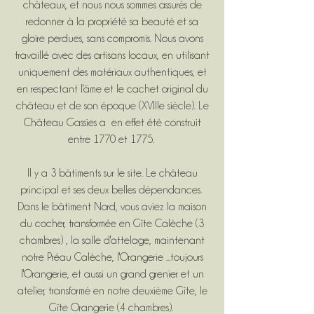
châteaux, et nous nous sommes assurés de
redonner à la propriété sa beauté et sa
gloire perdues, sans compromis. Nous avons
travaillé avec des artisans locaux, en utilisant
uniquement des matériaux authentiques, et
en respectant l'âme et le cachet original du
château et de son époque (XVIIIe siècle). Le
Château Gassies a en effet été construit
entre 1770 et 1775.
Il y a 3 bâtiments sur le site. Le château
principal et ses deux belles dépendances.
Dans le bâtiment Nord, vous aviez la maison
du cocher, transformée en Gîte Calèche (3
chambres) , la salle d'attelage, maintenant
notre Préau Calèche, l'Orangerie ...toujours
l'Orangerie, et aussi un grand grenier et un
atelier, transformé en notre deuxième Gîte, le
Gîte Orangerie (4 chambres).