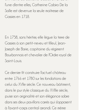
l'une d'entre elles, Catherine Cabiro De la
Salle est devenue la seule maîtresse de
Gassies en 1718.
En 1758, sans héritier, elle lègue la terre de
Gassies à son petit-neveu et filleul, Jean-
Joseph de Borie, capitaine du régiment
Bourbonnais et chevalier de l'Ordre royal de
Saint-Louis.
Ce dernier fit construire l'actuel château
entre 1766 et 1780 sur les fondations de
celui du XVIIe siècle. Ce nouveau bâtiment,
dans le pur style classique du XVIIIe siècle,
puise son originalité et son élégance sobre
dans ses deux pavillons carrés qui s'opposent
à l'avant-corps central arrondi. Ce même