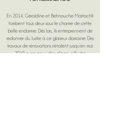
En 2014, Géraldine et Behnouche Mostachfi
tombent tous deux sous le charme de cette
belle endormie. Dès lors, ils entreprennent de
redonner du lustre à ce glorieux domaine. Des
travaux de rénovations s’étalent jusqu’en mai
2019 avec pour idée d’accueillir des
réceptions et des hôtes du monde entier et
ainsi partager l’inspiration enchanteresse du
lieu.
Enchantement dépeint par la romancière de
Latresne Jean Balde (décrivant le château
de Valmont mais sans doute inspiré de
Gassies) dans "La vigne et la Maison" paru en
1922:
"...Et tout en haut, derrière un immense cèdre,