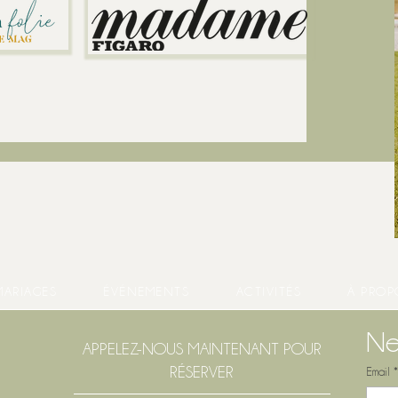
MARIAGES
ÉVÉNEMENTS
ACTIVITÉS
À PROP
Ne
APPELEZ-NOUS MAINTENANT POUR
RÉSERVER
Email
*