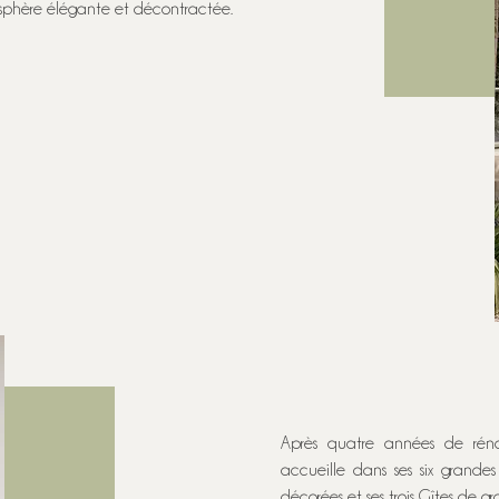
osphère élégante et décontractée.
Après quatre années de réno
accueille dans ses six grande
décorées et ses trois Gîtes de gr