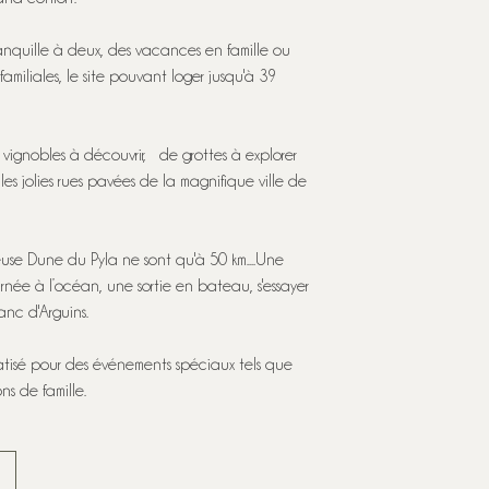
anquille à deux, des vacances en famille ou
amiliales, le site pouvant loger jusqu'à 39
de vignobles à découvrir, de grottes à explorer
es jolies rues pavées de la magnifique ville de
use Dune du Pyla ne sont qu'à 50 km....Une
rnée à l’océan, une sortie en bateau, s'essayer
anc d'Arguins.
atisé pour des événements spéciaux tels que
ns de famille.
E