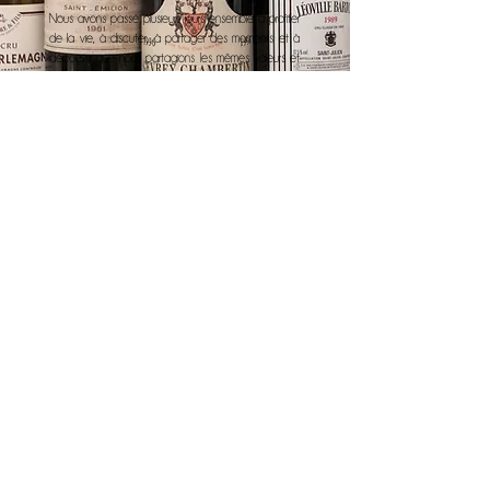
Nous avons passé plusieurs jours ensemble à profiter
de la vie, à discuter, à partager des moments et à
découvrir que nous partagions les mêmes valeurs et
les mêmes intérêts pour la culture, la gastronomie et
les vins français.
Farzaneh Aiglon
Explorez nos séjours d'exception
au Château et choisissez
l'expérience qui vous ressemble.
CHÂTEAU QUINTESSENCE
LE CHÂTEAU GRAND TOUR