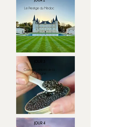
JOUR 2
Le Prestige du Médoc
JOUR 3
Caviar et délices de la
Dordogne
JOUR 4