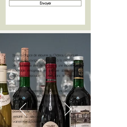
Envoyer
J'ai eu la chance de séjourner au Château Gassies et
de vivre un voyage exceptionnel à la découverte
des plus beaux sites de Bordeaux ; une expérience
incroyable, inimaginable et d'un luxe absolu ! Une
expérience impossible à vivre sans le Château
Gassies.
Ce fut une expérience tellement unique que je
n'arrête pas d'en parler à ma famille, mes amis et mes
collègues. Je souhaite à tous les amoureux de la
culture, de la gastronomie et des vins français de
pouvoir s'offrir cette opportunité de passer une
semaine à découvrir Bordeaux d'une manière
vraiment exceptionnelle.