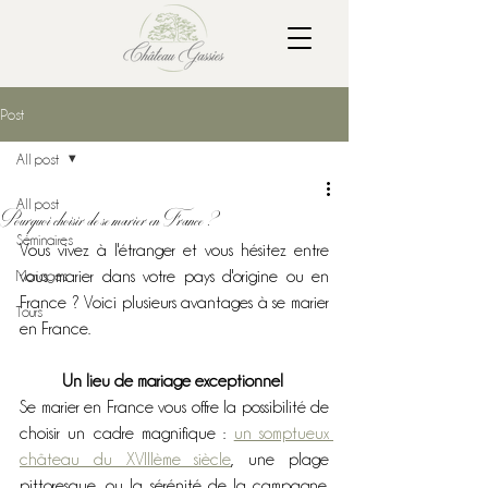
Post
All post
All post
Pourquoi choisir de se marier en France ?
Séminaires
Vous vivez à l'étranger et vous hésitez entre 
Mariages
vous marier dans votre pays d'origine ou en 
France ? Voici plusieurs avantages à se marier 
Tours
en France.
Un lieu de mariage exceptionnel 
Se marier en France vous offre la possibilité de 
choisir un cadre magnifique : 
un somptueux 
château du XVIIIème siècle
, une plage 
pittoresque, ou la sérénité de la campagne. 