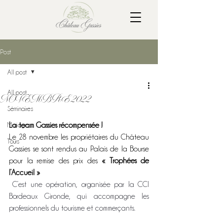
Post
All post
All post
NOVEMBRE 2022
Séminaires
Mariages
La team Gassies récompensée !
Le 28 novembre les propriétaires du Château 
Tours
Gassies se sont rendus au Palais de la Bourse 
pour la remise des prix des 
« Trophées de 
l’Accueil »
 C’est une opération, organisée par la CCI 
Bordeaux Gironde, qui accompagne les 
professionnels du tourisme et commerçants.