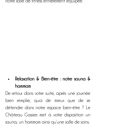
notre salle de fitness entièrement équipée.
Relaxation & Bien-être : notre sauna & 
hammam
De retour dans votre suite, après une journée 
bien remplie, quoi de mieux que de se 
détendre dans notre espace bien-être ? Le 
Château Gassies met à votre disposition un 
sauna, un hammam ainsi qu’une salle de soins.