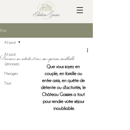
Post
All post
All post
Découvrez nos activités et vivez une expérience inoubliable
Séminaires
Que vous soyez en 
Mariages
couple, en famille ou 
entre amis, en quête de 
Tours
détente ou d'activités, le 
Château Gassies a tout 
pour rendre votre séjour 
inoubliable.