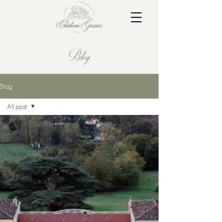
Blog
Blog
All post
All post
Séminaires
Mariages
Tours