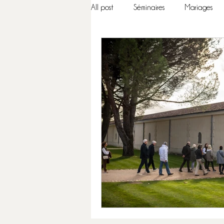
All post
Séminaires
Mariages