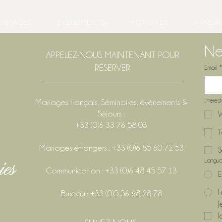
MARIAGES
ÉVÉNEMENTS
ACTIVITÉS
À PROP
Ne
APPELEZ-NOUS MAINTENANT POUR
RÉSERVER
Email
*
Interes
Mariages français, Séminaires, événements &
Séjours :
W
+33 (0)6 33 76 58 03
T
Mariages étrangers : +33 (0)6 85 60 72 53
S
Langu
Communication : +33 (0)6 48 45 57 13
E
F
Bureau : +33 (0)5 56 68 28 78
J
l