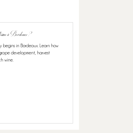
llésime à Bordeaux ?
ly begins in Bordeaux. Learn how
s grape development, harvest
ch wine.