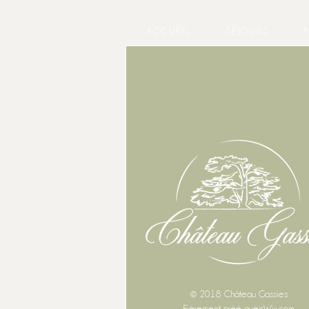
ACCUEIL
SEJOURS
© 2018 Château Gassies
Fièrement créé avec
Wix.com