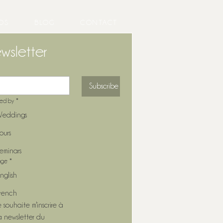
OS
BLOG
CONTACT
wsletter
Subscribe
ted by
*
eddings
ours
eminars
age
*
nglish
rench
e souhaite m'inscrire à 
a newsletter du 