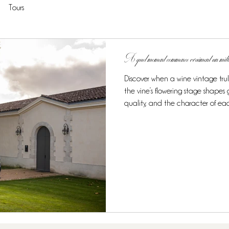
Tours
A quel moment commence vraiment un mi
Discover when a wine vintage tru
the vine’s flowering stage shape
quality, and the character of ea