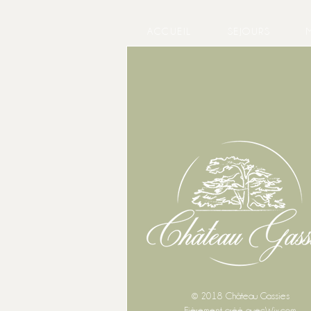
ACCUEIL
SEJOURS
© 2018 Château Gassies
Fièrement créé avec
Wix.com