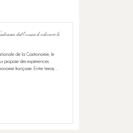
ronomie était l’occasion de redécouvrir la
ationale de la Gastronomie, le
x propose des expériences
ronomie française. Entre terroir,
 truffe, fromage), les Gassies
che sensorielle et culturelle du
O.