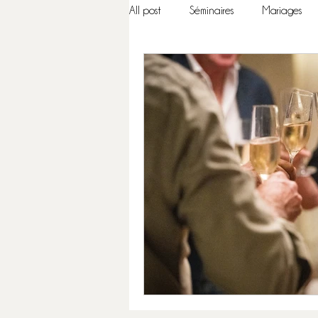
All post
Séminaires
Mariages