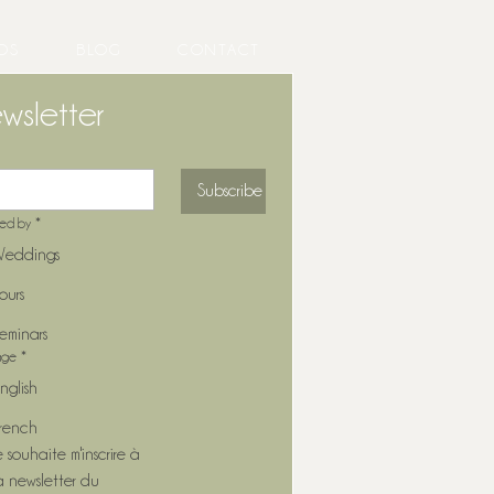
OS
BLOG
CONTACT
wsletter
Subscribe
ted by
*
eddings
ours
eminars
age
*
nglish
rench
e souhaite m'inscrire à 
a newsletter du 