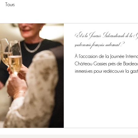
Tours
Et si la Journée Internationale de la Gast
gastronomie française autrement ?
À l’occasion de la Journée Intern
Château Gassies près de Bordeau
immersives pour redécouvrir la gast
savoir-faire et dégustation (caviar,
Signature Tours offrent une appro
patrimoine reconnu par l’UNESC