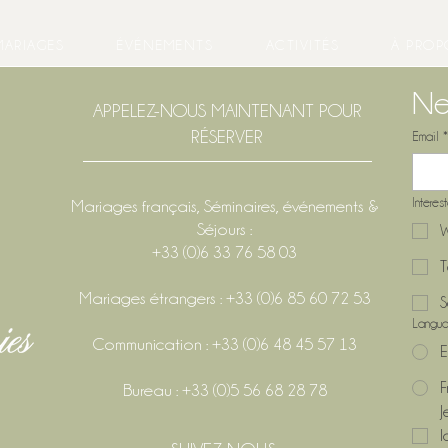
MARIAGES
ÉVÉNEMENTS
ACTIVITÉS
À PROP
Ne
APPELEZ-NOUS MAINTENANT POUR
RÉSERVER
Email
*
Interes
Mariages français, Séminaires, événements &
Séjours :
W
+33 (0)6 33 76 58 03
T
Mariages étrangers : +33 (0)6 85 60 72 53
S
Langu
Communication : +33 (0)6 48 45 57 13
E
F
Bureau : +33 (0)5 56 68 28 78
J
l