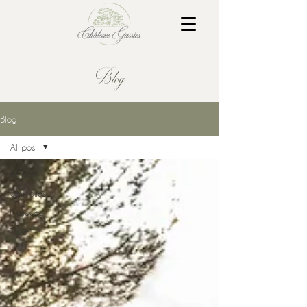
Blog
Blog
All post
All post
Séminaires
Mariages
Tours