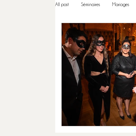
All post
Séminaires
Mariages