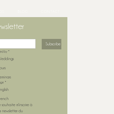
OS
BLOG
CONTACT
wsletter
Subscribe
ted by
*
eddings
ours
eminars
age
*
nglish
rench
e souhaite m'inscrire à 
a newsletter du 