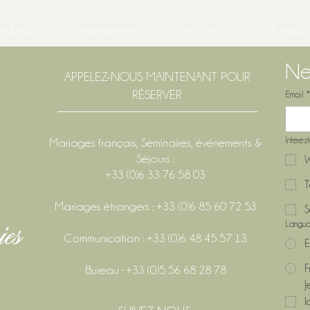
MARIAGES
ÉVÉNEMENTS
ACTIVITÉS
À PROP
Ne
APPELEZ-NOUS MAINTENANT POUR
RÉSERVER
Email
*
Interes
Mariages français, Séminaires, événements &
Séjours :
W
+33 (0)6 33 76 58 03
T
Mariages étrangers : +33 (0)6 85 60 72 53
S
Langu
Communication : +33 (0)6 48 45 57 13
E
F
Bureau : +33 (0)5 56 68 28 78
J
l