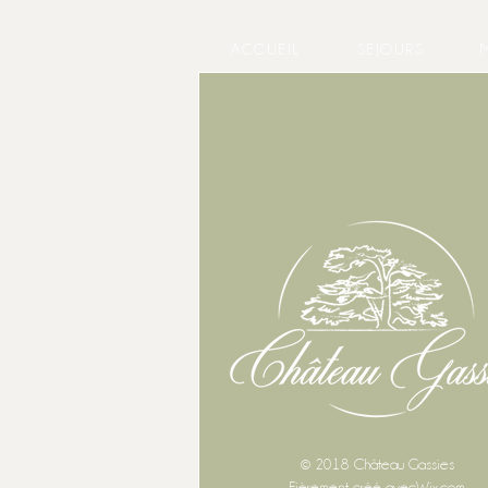
ACCUEIL
SEJOURS
© 2018 Château Gassies
Fièrement créé avec
Wix.com