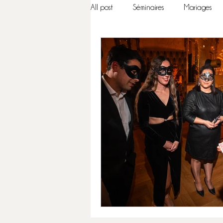
All post
Séminaires
Mariages