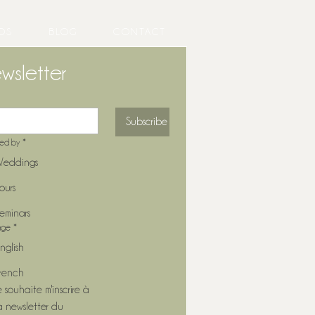
OS
BLOG
CONTACT
wsletter
Subscribe
ted by
*
eddings
ours
eminars
age
*
nglish
rench
e souhaite m'inscrire à 
a newsletter du 