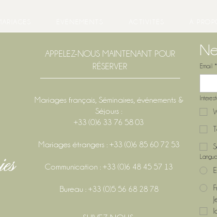
MARIAGES
ÉVÉNEMENTS
ACTIVITÉS
À PROP
Ne
APPELEZ-NOUS MAINTENANT POUR
RÉSERVER
Email
*
Interes
Mariages français, Séminaires, événements &
Séjours :
W
+33 (0)6 33 76 58 03
T
Mariages étrangers : +33 (0)6 85 60 72 53
S
Langu
Communication : +33 (0)6 48 45 57 13
E
F
Bureau : +33 (0)5 56 68 28 78
J
l