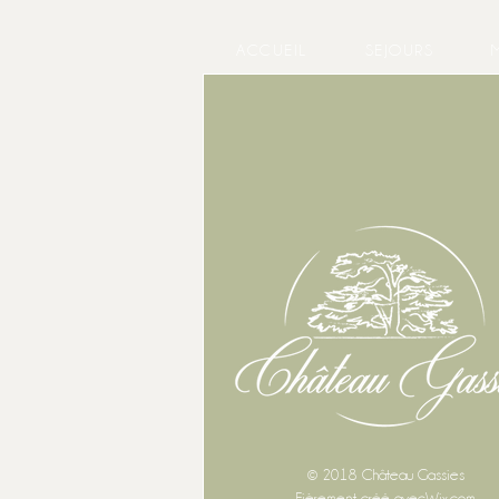
ACCUEIL
SEJOURS
© 2018 Château Gassies
Fièrement créé avec
Wix.com