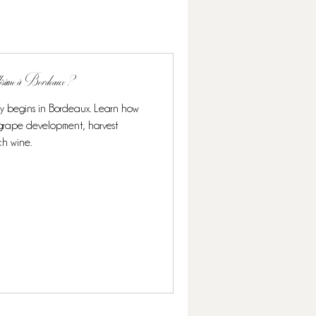
llésime à Bordeaux ?
ly begins in Bordeaux. Learn how
s grape development, harvest
ch wine.