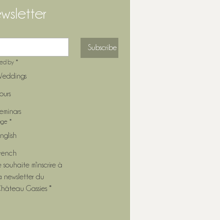
wsletter
Subscribe
ted by
*
eddings
ours
eminars
age
*
nglish
rench
e souhaite m'inscrire à 
a newsletter du 
hâteau Gassies
*