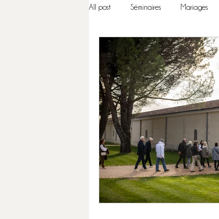
All post
Séminaires
Mariages