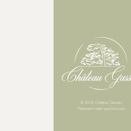
© 2018 Château Gassies
Fièrement créé avec
Wix.com