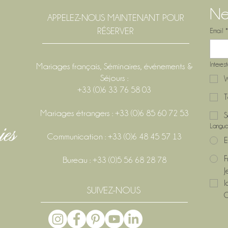
Ne
APPELEZ-NOUS MAINTENANT POUR
RÉSERVER
Email
*
Interes
Mariages français, Séminaires, événements &
Séjours :
W
+33 (0)6 33 76 58 03
T
Mariages étrangers : +33 (0)6 85 60 72 53
S
Langu
Communication : +33 (0)6 48 45 57 13
E
F
Bureau : +33 (0)5 56 68 28 78
J
l
SUIVEZ-NOUS
C