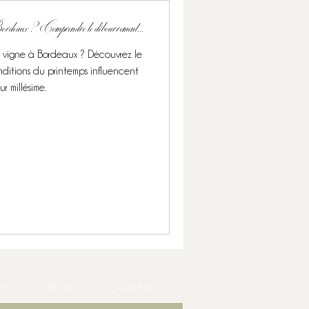
Bordeaux ? Comprendre le débourrement...
vigne à Bordeaux ? Découvrez le
ditions du printemps influencent
r millésime.
OS
BLOG
CONTACT