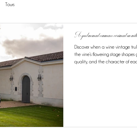
Tours
A quel moment commence vraiment un mi
Discover when a wine vintage tru
the vine’s flowering stage shape
quality, and the character of ea