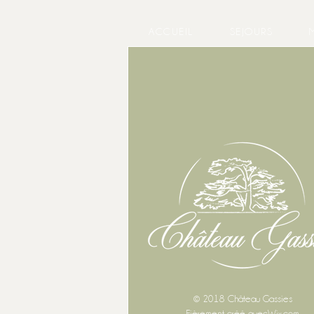
ACCUEIL
SEJOURS
© 2018 Château Gassies
Fièrement créé avec
Wix.com