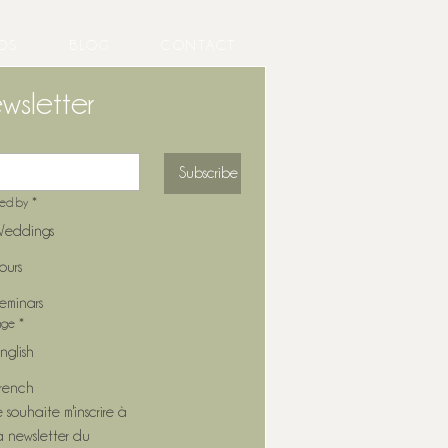
OS
BLOG
CONTACT
wsletter
Subscribe
ted by
*
eddings
ours
eminars
age
*
nglish
rench
e souhaite m'inscrire à 
a newsletter du 