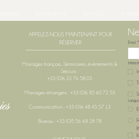
MARIAGES
ÉVÉNEMENTS
ACTIVITÉS
À PROP
Ne
APPELEZ-NOUS MAINTENANT POUR
RÉSERVER
Email
*
Interes
Mariages français, Séminaires, événements &
Séjours :
W
+33 (0)6 33 76 58 03
T
Mariages étrangers : +33 (0)6 85 60 72 53
S
Langu
Communication : +33 (0)6 48 45 57 13
E
F
Bureau : +33 (0)5 56 68 28 78
J
l