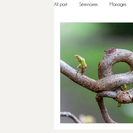
All post
Séminaires
Mariages