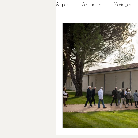
All post
Séminaires
Mariages