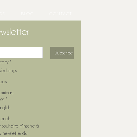
OS
BLOG
CONTACT
wsletter
Subscribe
ted by
*
eddings
ours
eminars
age
*
nglish
rench
e souhaite m'inscrire à 
a newsletter du 