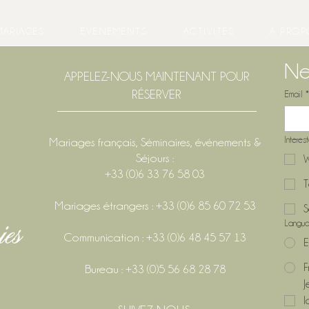
MARIAGES
ÉVÉNEMENTS
ACTIVITÉS
À PROP
Ne
APPELEZ-NOUS MAINTENANT POUR
RÉSERVER
Email
*
Interes
Mariages français, Séminaires, événements &
Séjours :
W
+33 (0)6 33 76 58 03
T
Mariages étrangers : +33 (0)6 85 60 72 53
S
Langu
Communication : +33 (0)6 48 45 57 13
E
F
Bureau : +33 (0)5 56 68 28 78
J
l