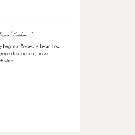
llésime à Bordeaux ?
ly begins in Bordeaux. Learn how
s grape development, harvest
ch wine.