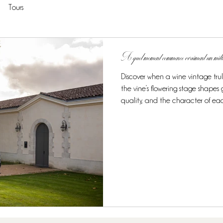
Tours
A quel moment commence vraiment un mi
Discover when a wine vintage tru
the vine’s flowering stage shape
quality, and the character of ea