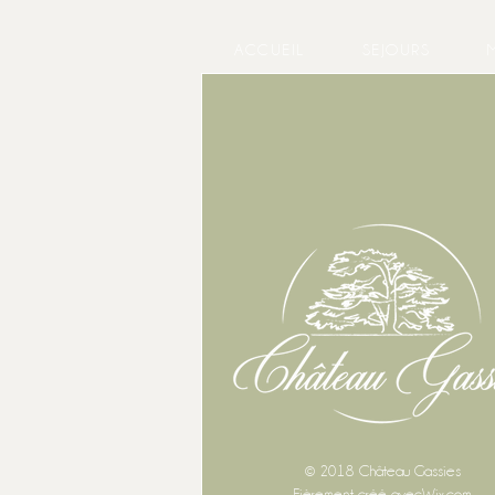
ACCUEIL
SEJOURS
© 2018 Château Gassies
Fièrement créé avec
Wix.com