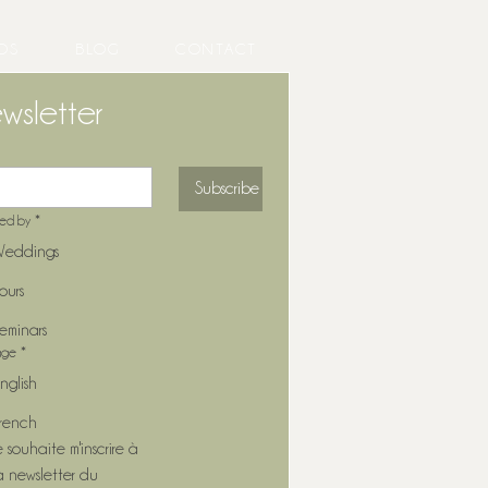
OS
BLOG
CONTACT
wsletter
Subscribe
ted by
*
eddings
ours
eminars
age
*
nglish
rench
e souhaite m'inscrire à 
a newsletter du 