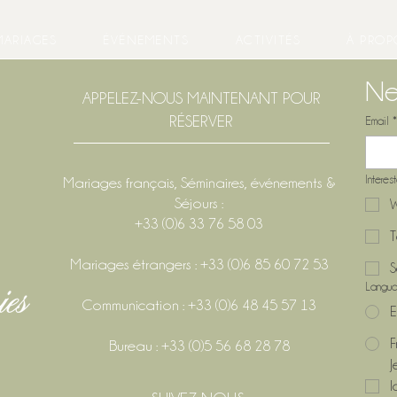
MARIAGES
ÉVÉNEMENTS
ACTIVITÉS
À PROP
Ne
APPELEZ-NOUS MAINTENANT POUR
RÉSERVER
Email
*
Interes
Mariages français, Séminaires, événements &
Séjours :
W
+33 (0)6 33 76 58 03
T
Mariages étrangers : +33 (0)6 85 60 72 53
S
Langu
Communication : +33 (0)6 48 45 57 13
E
F
Bureau : +33 (0)5 56 68 28 78
J
l