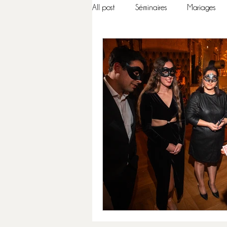
All post
Séminaires
Mariages