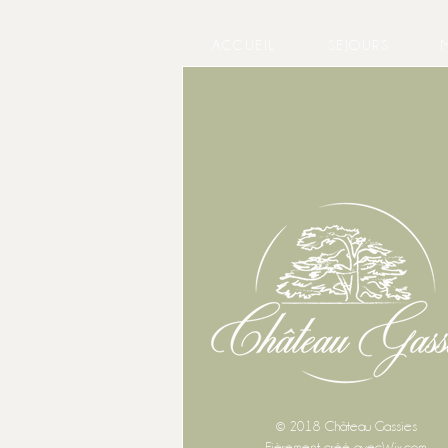
ACCUEIL
SEJOURS
© 2018 Château Gassies
Fièrement créé avec
Wix.com