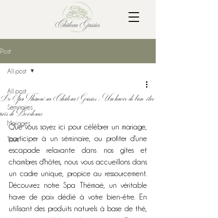
Post
All post
All post
Le Spa Thémaé au Château Gassies : Un havre de bien-être
Séminaires
près de Bordeaux
Mariages
Que vous soyez ici pour célébrer un mariage, 
participer à un séminaire, ou profiter d'une 
Tours
escapade relaxante dans nos gîtes et 
chambres d'hôtes, nous vous accueillons dans 
un cadre unique, propice au ressourcement. 
Découvrez notre Spa Thémaé, un véritable 
havre de paix dédié à votre bien-être. En 
utilisant des produits naturels à base de thé, 