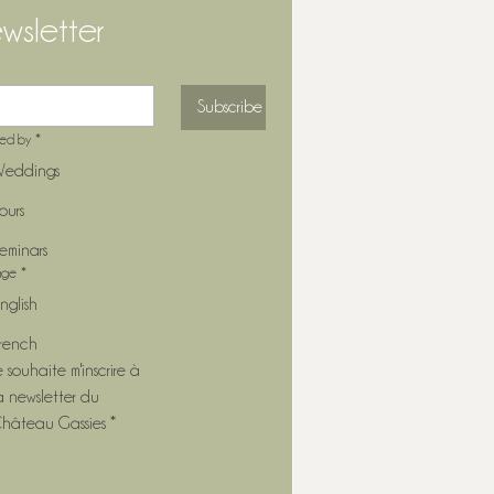
wsletter
Subscribe
ted by
*
eddings
ours
eminars
age
*
nglish
rench
e souhaite m'inscrire à 
a newsletter du 
hâteau Gassies
*