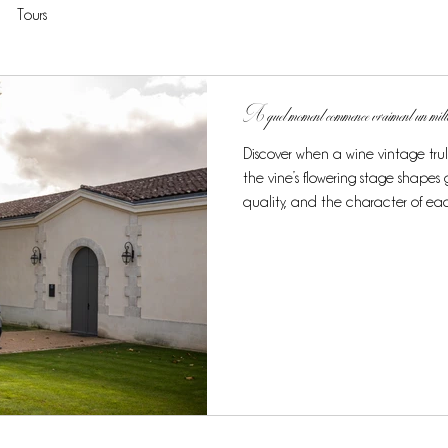
Tours
A quel moment commence vraiment un mi
Discover when a wine vintage tru
the vine’s flowering stage shape
quality, and the character of ea