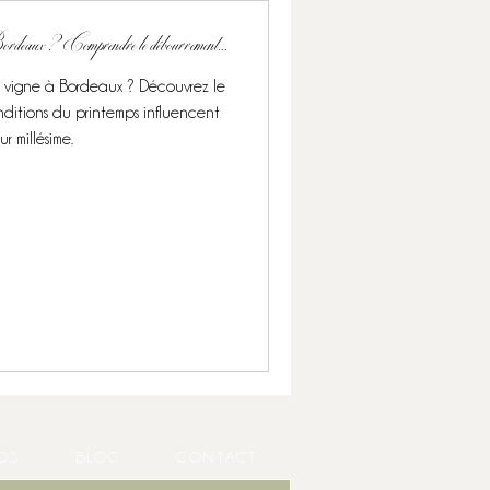
Bordeaux ? Comprendre le débourrement...
vigne à Bordeaux ? Découvrez le
ditions du printemps influencent
r millésime.
OS
BLOG
CONTACT