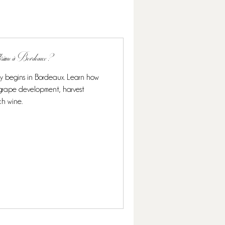
llésime à Bordeaux ?
ly begins in Bordeaux. Learn how
s grape development, harvest
ch wine.