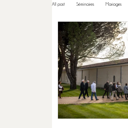
All post
Séminaires
Mariages