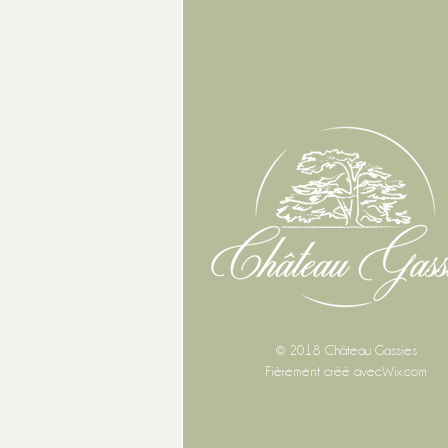
© 2018 Château Gassies
Fièrement créé avec
Wix.com