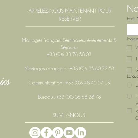
Ne
APPELEZ-NOUS MAINTENANT POUR
RÉSERVER
Email
*
Interes
Mariages français, Séminaires, événements &
Séjours :
W
+33 (0)6 33 76 58 03
T
Mariages étrangers : +33 (0)6 85 60 72 53
S
Langu
Communication : +33 (0)6 48 45 57 13
E
F
Bureau : +33 (0)5 56 68 28 78
J
l
SUIVEZ-NOUS
C